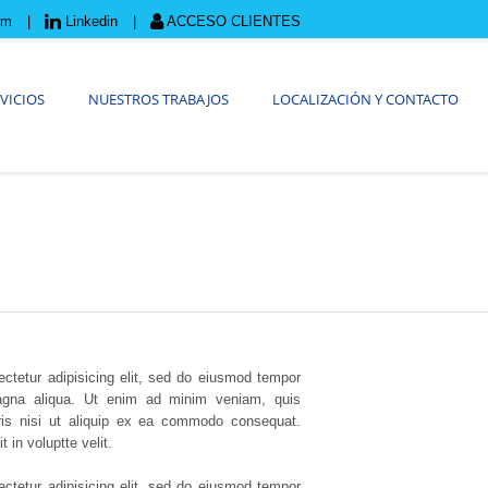
om
Linkedin
ACCESO CLIENTES
VICIOS
NUESTROS TRABAJOS
LOCALIZACIÓN Y CONTACTO
ctetur adipisicing elit, sed do eiusmod tempor
magna aliqua. Ut enim ad minim veniam, quis
oris nisi ut aliquip ex ea commodo consequat.
t in voluptte velit.
ctetur adipisicing elit, sed do eiusmod tempor