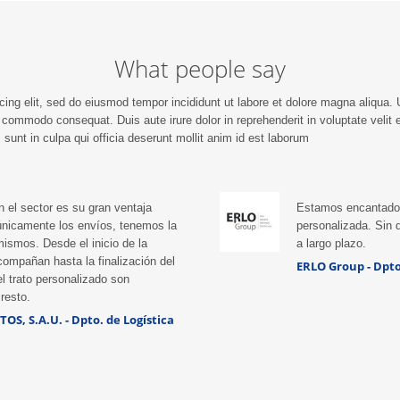
x ea
nisi ut aliquip ex ea
nisi ut aliquip ex ea
tortor 
t. Duis
commodo consequat. Duis
commodo consequat. Duis
Donec 
 in
aute irure dolor in
aute irure dolor in
sapien
luptte
reprehenderit in voluptte
reprehenderit in voluptte
mauri
What people say
olor sit
velit. Lorem ipsum dolor sit
velit. Lorem ipsum dolor sit
facilis
tur
amet, consectetur
amet, consectetur
Aenea
d do […]
adipisicing elit, sed do […]
adipisicing elit, sed do […]
quam. 
cing elit, sed do eiusmod tempor incididunt ut labore et dolore magna aliqua
erat
eu
a commodo consequat. Duis aute irure dolor in reprehenderit in voluptate velit e
sunt in culpa qui officia deserunt mollit anim id est laborum
el sector es su gran ventaja
Estamos encantados 
 únicamente los envíos, tenemos la
personalizada. Sin
mismos. Desde el inicio de la
a largo plazo.
compañan hasta la finalización del
ERLO Group - Dpto
el trato personalizado son
resto.
S, S.A.U. - Dpto. de Logística