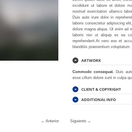
incididunt ut labore et dolore 
nostrud exercitation ullamco lab
Duis aute irure dolor in reprehen
laboris consectetur adipisicing eli
dolore magna aliqua. Ut enim ad m
laboris nisi ut aliquip ex ea 
reprehenderit.At vero eos et acc
blanditiis praesentium voluptatum.
ARTWORK
Commodo consequat.
Duis aute 
esse cillum dolore sunt in culpa qui
CLIENT & COPYRIGHT
ADDITIONAL INFO
←
Anterior
Siguiente
→