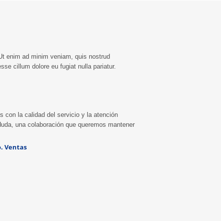
aliquam condimentum.
nisi ut aliquip ex ea
placerat ligula vitae
commodo consequat. Duis
 tincidunt, id mollis
aute irure dolor in
s rhoncus. Mauris
reprehenderit in voluptte
is at tellus et mattis.
velit. Lorem ipsum dolor sit
n suscipit sagittis
amet, consectetur
Maecenas mattis vel
adipisicing elit, sed do […]
. Ut enim ad minim veniam, quis nostrud
 non cursus. Etiam
ismod felis […]
sse cillum dolore eu fugiat nulla pariatur.
con la calidad del servicio y la atención
 duda, una colaboración que queremos mantener
. Ventas