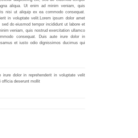
magna aliqua. Ut enim ad minim veniam, quis
oris nisi ut aliquip ex ea commodo consequat.
derit in voluptate velit.Lorem ipsum dolor amet
t, sed do eiusmod tempor incididunt ut labore et
inim veniam, quis nostrud exercitation ullamco
commodo consequat. Duis aute irure dolor in
usamus et iusto odio dignissimos ducimus qui
irure dolor in reprehenderit in voluptate velit
 officia deserunt mollit