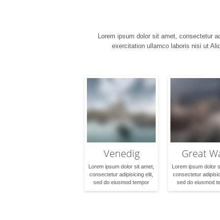
Lorem ipsum dolor sit amet, consectetur ad
exercitation ullamco laboris nisi ut A
Venedig
Great Wa
Lorem ipsum dolor sit amet,
Lorem ipsum dolor s
consectetur adipisicing elit,
consectetur adipisici
sed do eiusmod tempor
sed do eiusmod t
incididunt ut labore et dolore
incididunt ut labore 
magna aliqua. Ut enim ad
magna aliqua. Ut e
minim veniam, quis nostrud
minim veniam, quis 
exercitation ullamco laboris
exercitation ullamco