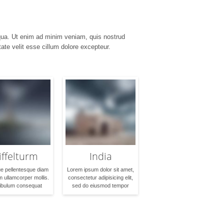
iqua. Ut enim ad minim veniam, quis nostrud
ate velit esse cillum dolore excepteur.
iffelturm
India
e pellentesque diam
Lorem ipsum dolor sit amet,
m ullamcorper mollis.
consectetur adipisicing elit,
ibulum consequat
sed do eiusmod tempor
san tempor. Mauris
incididunt ut labore et dolore
ie laoreet lobortis.
magna aliqua. Ut enim ad
disse ut diam elit.
minim veniam, quis nostrud
s non diam suscipit
exercitation ullamco laboris