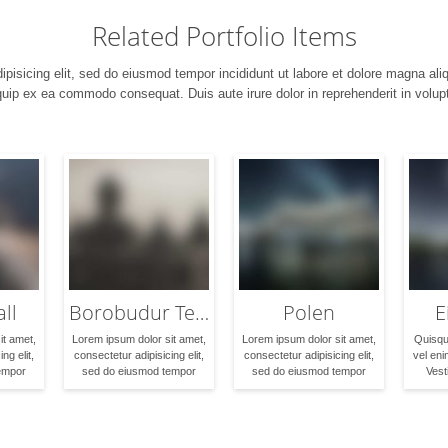
Related Portfolio Items
ipisicing elit, sed do eiusmod tempor incididunt ut labore et dolore magna al
liquip ex ea commodo consequat. Duis aute irure dolor in reprehenderit in volupt
ll
Borobudur Temple in Indonesia
Polen
E
it amet,
Lorem ipsum dolor sit amet,
Lorem ipsum dolor sit amet,
Quisqu
ng elit,
consectetur adipisicing elit,
consectetur adipisicing elit,
vel eni
empor
sed do eiusmod tempor
sed do eiusmod tempor
Vest
et dolore
incididunt ut labore et dolore
incididunt ut labore et dolore
accum
nim ad
magna aliqua. Ut enim ad
magna aliqua. Ut enim ad
molest
nostrud
minim veniam, quis nostrud
minim veniam, quis nostrud
Suspen
 laboris
exercitation ullamco laboris
exercitation ullamco laboris
Mauri