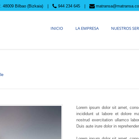
 48009 Bilbao (Bizkaia)
944 234 645
matransa@matransa.c
INICIO
LA EMPRESA
NUESTROS SER
le
Lorem ipsum dolor sit amet, conse
incididunt ut labore et dolore 
nostrud exercitation ullamco lab
Duis aute irure dolor in reprehenderi
Lorem ipsum dolor sit amet, conse