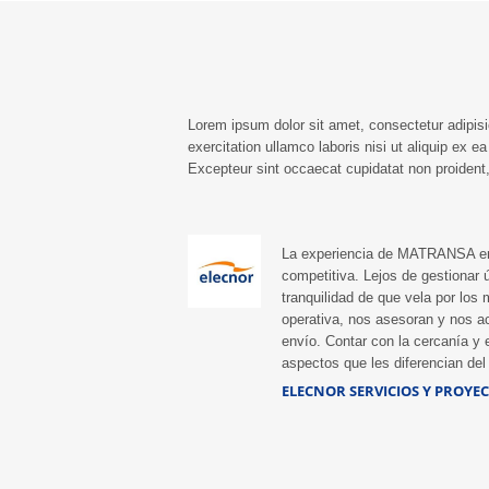
nisi ut aliquip ex ea
nisi ut aliquip e
commodo consequat. Duis
commodo consequa
aute irure dolor in
aute irure dolor
reprehenderit in voluptte
reprehenderit in vo
velit. Lorem ipsum dolor sit
velit. Lorem ipsum d
amet, consectetur
amet, consecte
adipisicing elit, sed do […]
adipisicing elit, se
Lorem ipsum dolor sit amet, consectetur adipisi
exercitation ullamco laboris nisi ut aliquip ex e
Excepteur sint occaecat cupidatat non proident, 
La experiencia de MATRANSA en 
competitiva. Lejos de gestionar
tranquilidad de que vela por los 
operativa, nos asesoran y nos a
envío. Contar con la cercanía y 
aspectos que les diferencian del 
ELECNOR SERVICIOS Y PROYECTO