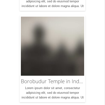
adipisicing elit, sed do eiusmod tempor
incididunt ut labore et dolore magna aliqua. Ut
enim ad minim veniam, quis nostrud
exercitation ullamco laboris nisi ut aliquip ex
ea commodo consequat. Duis aute irure dolor
in reprehenderit in voluptte velit. Lorem ipsum
dolor sit amet, consectetur adipisicing elit, sed
do […]
Borobudur Temple in Indonesia
Lorem ipsum dolor sit amet, consectetur
adipisicing elit, sed do eiusmod tempor
incididunt ut labore et dolore magna aliqua. Ut
enim ad minim veniam, quis nostrud