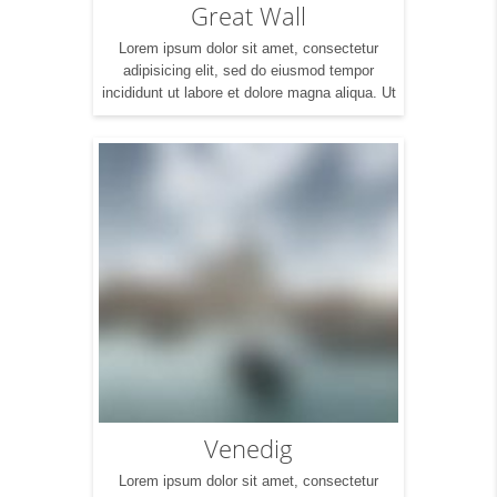
Great Wall
Lorem ipsum dolor sit amet, consectetur
adipisicing elit, sed do eiusmod tempor
incididunt ut labore et dolore magna aliqua. Ut
enim ad minim veniam, quis nostrud
exercitation ullamco laboris nisi ut aliquip ex
ea commodo consequat. Duis aute irure dolor
in reprehenderit in voluptte velit. Lorem ipsum
dolor sit amet, consectetur adipisicing elit, sed
do […]
Venedig
Lorem ipsum dolor sit amet, consectetur