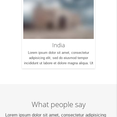
India
Lorem ipsum dolor sit amet, consectetur
adipisicing elit, sed do eiusmod tempor
incididunt ut labore et dolore magna aliqua. Ut
enim ad minim veniam, quis nostrud
exercitation ullamco laboris nisi ut aliquip ex
ea commodo consequat. Duis aute irure dolor
in reprehenderit in voluptte velit. Lorem ipsum
dolor sit amet, consectetur adipisicing elit, sed
do […]
What people say
Lorem ipsum dolor sit amet, consectetur adipisicing