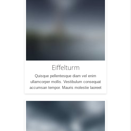
dolor sit amet, consectetur adipisicing elit, sed
do […]
Eiffelturm
Quisque pellentesque diam vel enim
ullamcorper mollis. Vestibulum consequat
accumsan tempor. Mauris molestie laoreet
lobortis. Suspendisse ut diam elit. Mauris non
diam suscipit tortor aliquam condimentum.
Donec placerat ligula vitae sapien tincidunt, id
mollis mauris rhoncus. Mauris facilisis at
tellus et mattis. Aenean suscipit sagittis
quam. Maecenas mattis vel erat non cursus.
Etiam euismod felis […]