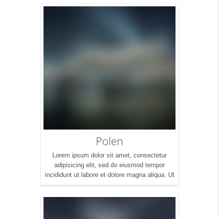
exercitation ullamco laboris nisi ut aliquip ex
ea commodo consequat. Duis aute irure dolor
in reprehenderit in voluptte velit. Lorem ipsum
dolor sit amet, consectetur adipisicing elit, sed
do […]
Polen
Lorem ipsum dolor sit amet, consectetur
adipisicing elit, sed do eiusmod tempor
incididunt ut labore et dolore magna aliqua. Ut
enim ad minim veniam, quis nostrud
exercitation ullamco laboris nisi ut aliquip ex
ea commodo consequat. Duis aute irure dolor
in reprehenderit in voluptte velit. Lorem ipsum